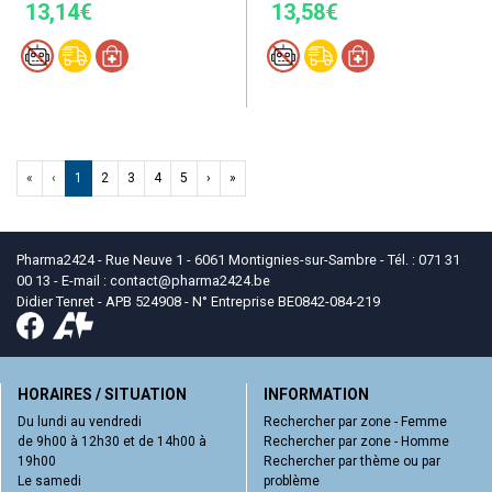
13,14€
13,58€
«
‹
1
2
3
4
5
›
»
Pharma2424 - Rue Neuve 1 - 6061 Montignies-sur-Sambre - Tél. : 071 31
00 13 - E-mail :
contact
@
pharma2424.be
Didier Tenret - APB 524908 - N° Entreprise BE0842-084-219
HORAIRES / SITUATION
INFORMATION
Du lundi au vendredi
Rechercher par zone - Femme
de 9h00 à 12h30 et de 14h00 à
Rechercher par zone - Homme
19h00
Rechercher par thème ou par
Le samedi
problème