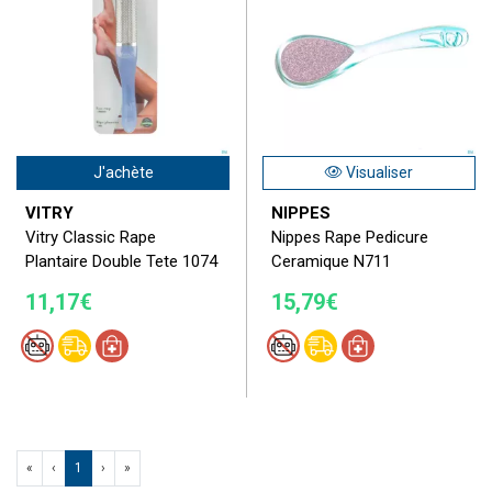
J'achète
Visualiser
VITRY
NIPPES
Vitry Classic Rape
Nippes Rape Pedicure
Plantaire Double Tete 1074
Ceramique N711
11,17€
15,79€
«
‹
1
›
»