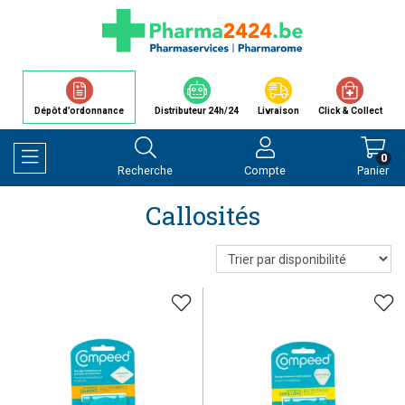
Dépôt d’ordonnance
Distributeur 24h/24
Livraison
Click & Collect
0
Recherche
Compte
Panier
Afficher la navigation
Callosités