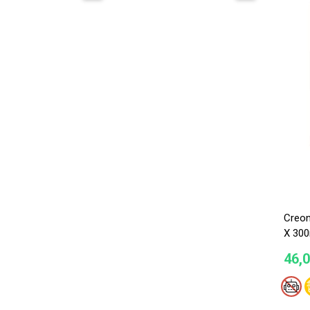
Creon
X 30
46,