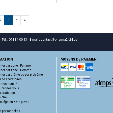
‹
1
›
»
él. : 071 31 00 13 - E-mail :
contact
@
pharma2424.be
MATION
MOYENS DE PAIEMENT
her par zone - Femme
her par zone - Homme
her par thème ou par problème
 & Laboratoires
mmes nous ?
e Rendez-vous
s pratiques
 - SAV
 légales & vie privée
 personnelles