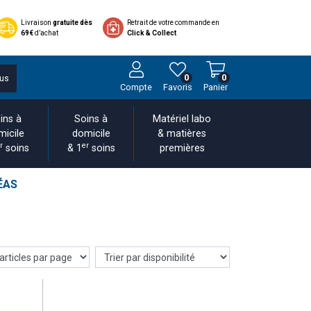
Livraison
gratuite dès
Retrait de votre commande en
69€
d’achat
Click & Collect
0
0
us
Compte
Favoris
Panier
ins à
Soins à
Matériel labo
micile
domicile
& matières
r
er
soins
& 1
soins
premières
RÉAS
s