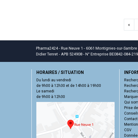
«
Pharma2424 - Rue Neuve 1 - 6061 Montignies-sur-Sambre - T
Didier Tenret - APB 524908 - N° Entreprise BE0842-084-219
HORAIRES / SITUATION
INFOR
Du lundi au vendredi
Recherc
de 9h00 à 12h30 et de 14h00 à 19h00
Recherc
Le samedi
Recherc
de 9h00 à 12h30
Marques
Qui so
Prise d
Conseil
Contact
Mentions
CGV
Données