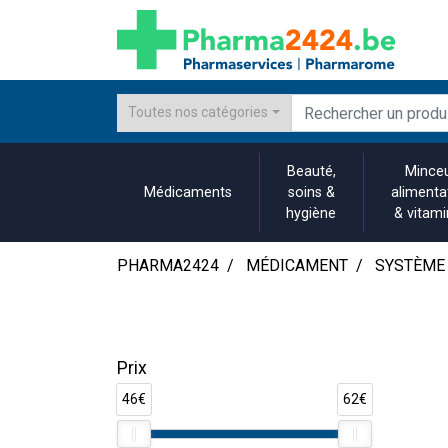
Toutes nos catégories
Beauté,
Minceu
Médicaments
soins &
alimenta
hygiène
& vitam
PHARMA2424
MÉDICAMENT
SYSTÈME 
Prix
46€
62€