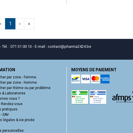
‹
1
›
»
él. : 071 31 00 13 - E-mail :
contact
@
pharma2424.be
MATION
MOYENS DE PAIEMENT
her par zone - Femme
her par zone - Homme
her par thème ou par problème
 & Laboratoires
mmes nous ?
e Rendez-vous
s pratiques
 - SAV
 légales & vie privée
 personnelles