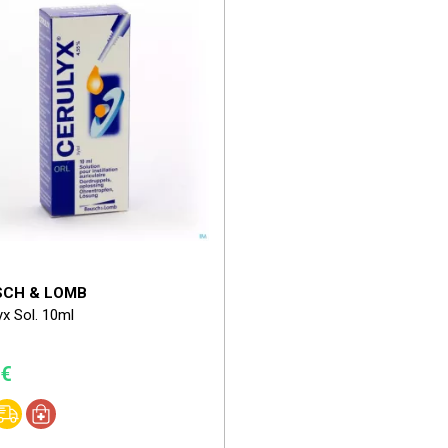
SCH & LOMB
yx Sol. 10ml
7€