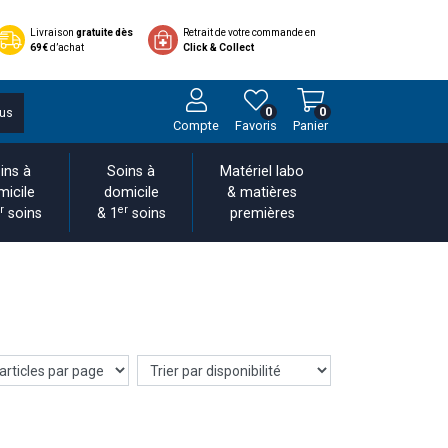
Livraison
gratuite dès
Retrait de votre commande en
69€
d’achat
Click & Collect
0
0
us
Compte
Favoris
Panier
ins à
Soins à
Matériel labo
micile
domicile
& matières
r
er
soins
& 1
soins
premières