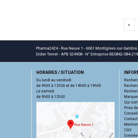
«
Pharma2424 - Rue Neuve 1 - 6061 Montignies-sur-Sambre - T
Didier Tenret - APB 524908 - N° Entreprise BE0842-084-219
HORAIRES / SITUATION
INFOR
Du lundi au vendredi
Recherc
de 9h00 à 12h30 et de 14h00 à 19h00
Recherc
Le samedi
Recherc
de 9h00 à 12h30
Marques
Qui so
Prise d
Conseil
Contact
Mentions
CGV
Données