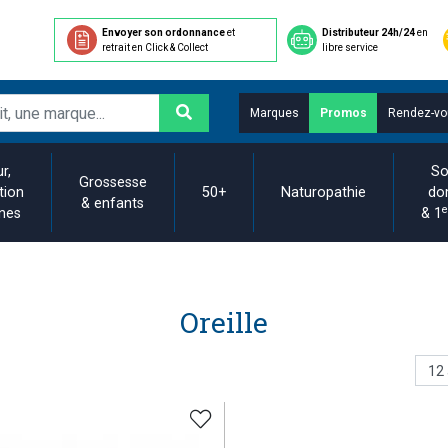
Envoyer son ordonnance
et
Distributeur 24h/24
en
retrait en Click & Collect
libre service
Marques
Promos
Rendez-vo
r,
So
Grossesse
tion
50+
Naturopathie
do
& enfants
e
ines
& 1
Oreille