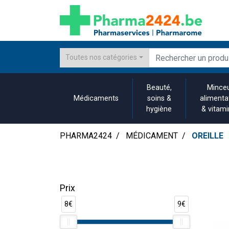
Toutes nos catégories
Beauté,
Minceu
Médicaments
soins &
alimenta
hygiène
& vitam
PHARMA2424
MÉDICAMENT
OREILLE
Prix
8€
9€