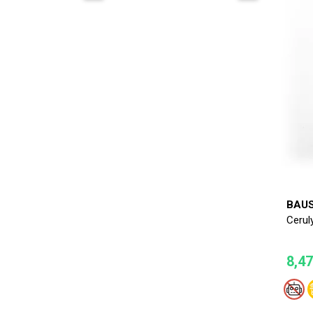
BAU
Cerul
8,4