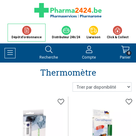
Dépôt d’ordonnance
Distributeur 24h/24
Livraison
Click & Collect
0
Recherche
Compte
Panier
Afficher la navigation
Thermomètre