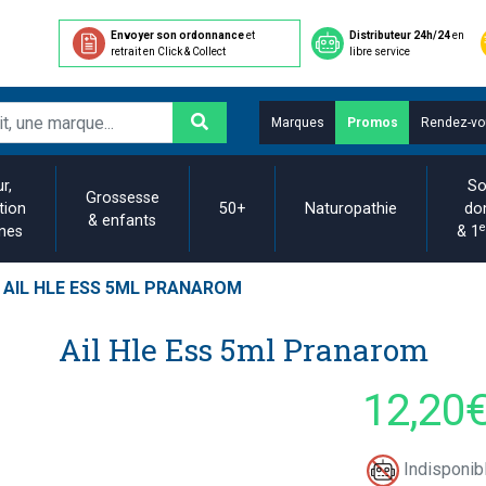
Envoyer son ordonnance
et
Distributeur 24h/24
en
retrait en Click & Collect
libre service
Marques
Promos
Rendez-vo
r,
So
Grossesse
tion
50+
Naturopathie
do
& enfants
e
ines
& 1
AIL HLE ESS 5ML PRANAROM
Ail Hle Ess 5ml Pranarom
12,20
Indisponibl