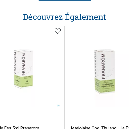
Découvrez Également
Hle Ess 5ml Pranarom
Marjolaine Coq. Thujanol Hle E