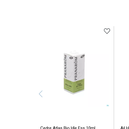
Cedre Atlas Bio Hle Ess 10ml
Ail 