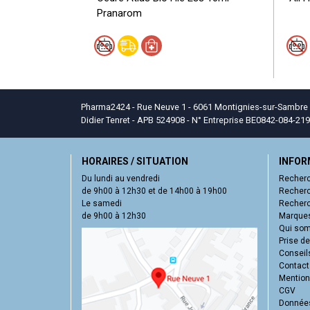
Pranarom
Pharma2424 - Rue Neuve 1 - 6061 Montignies-sur-Sambre - T
Didier Tenret - APB 524908 - N° Entreprise BE0842-084-219
HORAIRES / SITUATION
INFOR
Du lundi au vendredi
Recherc
de 9h00 à 12h30 et de 14h00 à 19h00
Recherc
Le samedi
Recherc
de 9h00 à 12h30
Marques
Qui so
Prise d
Conseil
Contact
Mentions
CGV
Données