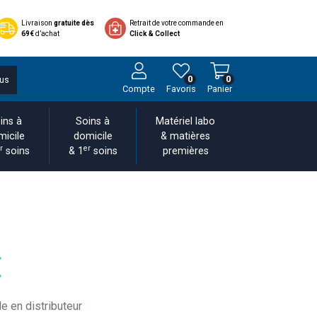
Livraison
gratuite dès
Retrait de votre commande en
69€
d’achat
Click & Collect
0
0
us
Compte
Favoris
Panier
ins à
Soins à
Matériel labo
micile
domicile
& matières
r
er
soins
& 1
soins
premières
€
e en distributeur