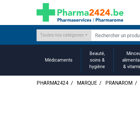
Toutes nos catégories
Beauté,
Minceu
Médicaments
soins &
alimenta
hygiène
& vitam
PHARMA2424
MARQUE
PRANAROM