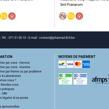
5ml Pranarom
él. : 071 31 00 13 - E-mail :
contact
@
pharma2424.be
MATION
MOYENS DE PAIEMENT
her par zone - Femme
her par zone - Homme
her par thème ou par problème
 & Laboratoires
mmes nous ?
e Rendez-vous
s pratiques
 - SAV
 légales & vie privée
 personnelles