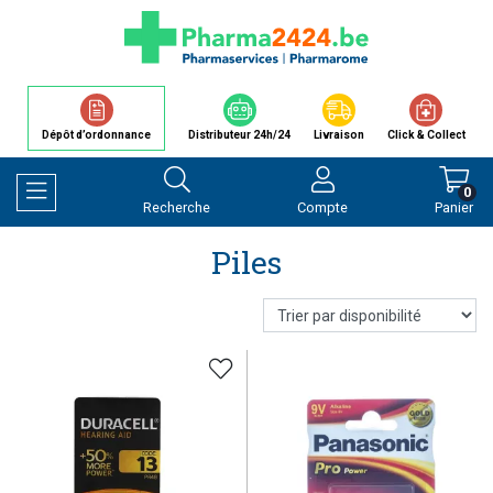
Dépôt d’ordonnance
Distributeur 24h/24
Livraison
Click & Collect
0
Recherche
Compte
Panier
Afficher la navigation
Piles