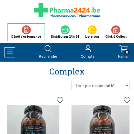
Dépôt d’ordonnance
Distributeur 24h/24
Livraison
Click & Collect
0
Recherche
Compte
Panier
Afficher la navigation
Complex