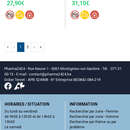
27,90€
31,10€
«
‹
1
2
›
»
Pharma2424 - Rue Neuve 1 - 6061 Montignies-sur-Sambre - Tél. : 071 31
00 13 - E-mail :
contact
@
pharma2424.be
Didier Tenret - APB 524908 - N° Entreprise BE0842-084-219
HORAIRES / SITUATION
INFORMATION
Du lundi au vendredi
Rechercher par zone - Femme
de 9h00 à 12h30 et de 14h00 à
Rechercher par zone - Homme
19h00
Rechercher par thème ou par
Le samedi
problème