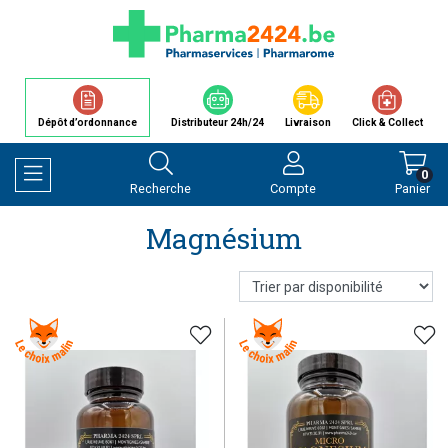
Dépôt d’ordonnance
Distributeur 24h/24
Livraison
Click & Collect
0
Recherche
Compte
Panier
Afficher la navigation
Magnésium