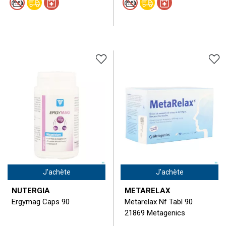
J'achète
J'achète
NUTERGIA
METARELAX
Ergymag Caps 90
Metarelax Nf Tabl 90
21869 Metagenics