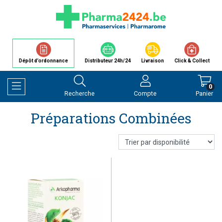
Dépôt d’ordonnance
Distributeur 24h/24
Livraison
Click & Collect
0
Recherche
Compte
Panier
Afficher la navigation
Préparations Combinées