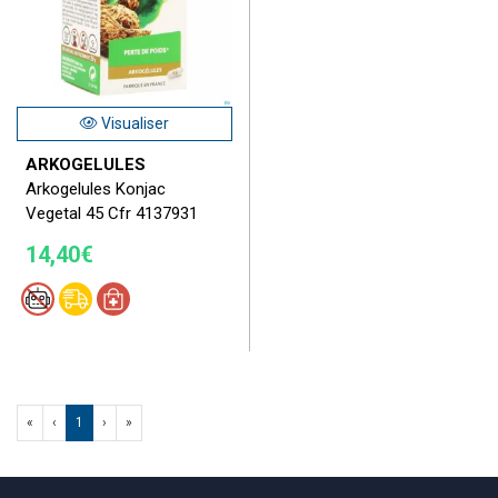
Visualiser
ARKOGELULES
Arkogelules Konjac
Vegetal 45 Cfr 4137931
14,40€
«
‹
1
›
»