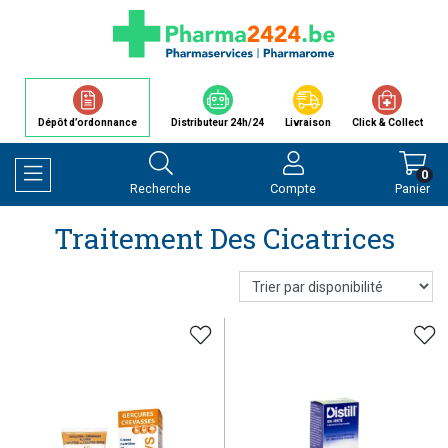
Dépôt d’ordonnance
Distributeur 24h/24
Livraison
Click & Collect
0
Recherche
Compte
Panier
Afficher la navigation
Traitement Des Cicatrices