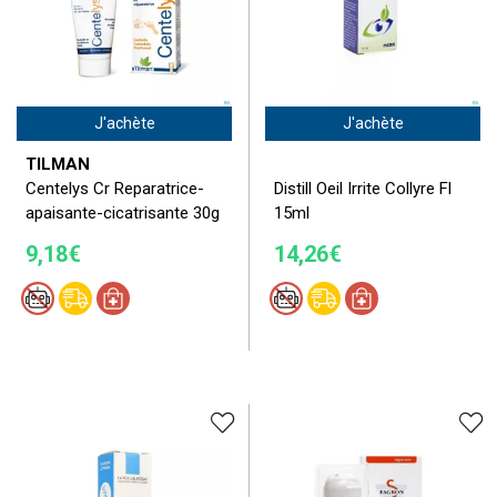
J'achète
J'achète
TILMAN
Centelys Cr Reparatrice-
Distill Oeil Irrite Collyre Fl
apaisante-cicatrisante 30g
15ml
9,18€
14,26€