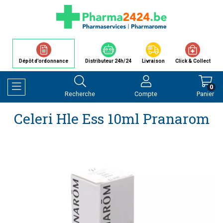
Dépôt d’ordonnance
Distributeur 24h/24
Livraison
Click & Collect
0
Recherche
Compte
Panier
Afficher la navigation
Celeri Hle Ess 10ml Pranarom