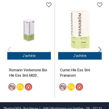
J'achète
J'achète
Romarin Verbenone Bio
Cumin Hle Ess 5ml
Hle Ess 5ml 6820...
Pranarom
Pharma2424 - Rue Neuve 1 - 6061 Montignies-sur-Sambre - Tél. : 071 31