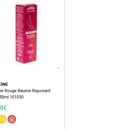
EINE
ine Rouge Baume Reposant
50ml 101030
10€