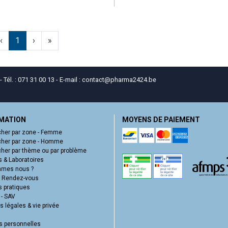
‹
1
›
»
él. : 071 31 00 13 - E-mail :
contact
@
pharma2424.be
MATION
MOYENS DE PAIEMENT
her par zone - Femme
her par zone - Homme
her par thème ou par problème
 & Laboratoires
mmes nous ?
e Rendez-vous
s pratiques
 - SAV
 légales & vie privée
 personnelles