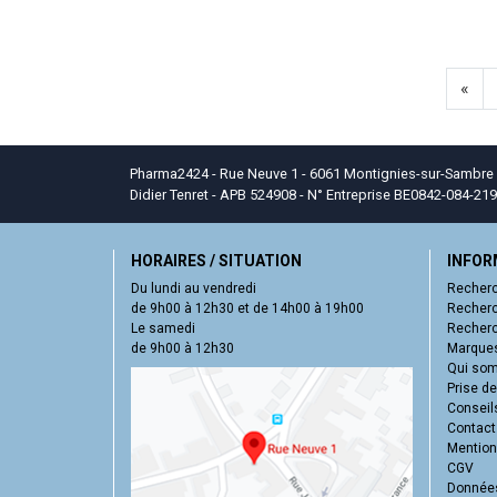
«
Pharma2424 - Rue Neuve 1 - 6061 Montignies-sur-Sambre - T
Didier Tenret - APB 524908 - N° Entreprise BE0842-084-219
HORAIRES / SITUATION
INFOR
Du lundi au vendredi
Recherc
de 9h00 à 12h30 et de 14h00 à 19h00
Recherc
Le samedi
Recherc
de 9h00 à 12h30
Marques
Qui so
Prise d
Conseil
Contact
Mentions
CGV
Données