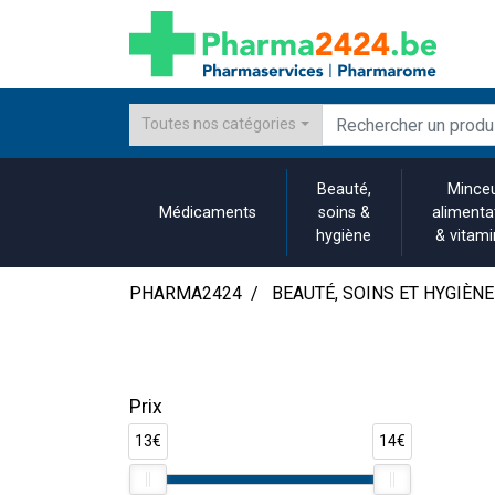
Toutes nos catégories
Beauté,
Minceu
Médicaments
soins &
alimenta
hygiène
& vitam
PHARMA2424
BEAUTÉ, SOINS ET HYGIÈNE
Prix
13€
14€