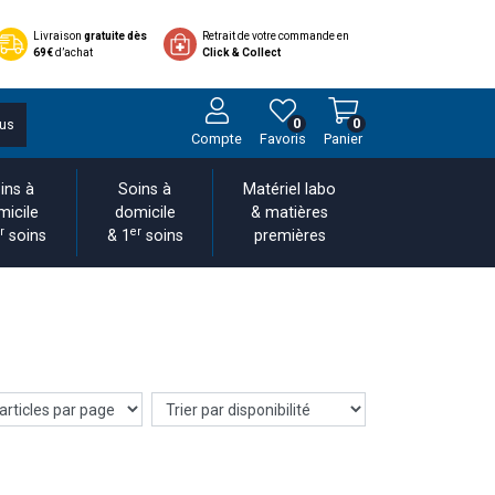
Livraison
gratuite dès
Retrait de votre commande en
69€
d’achat
Click & Collect
0
0
us
Compte
Favoris
Panier
ins à
Soins à
Matériel labo
micile
domicile
& matières
r
er
soins
& 1
soins
premières