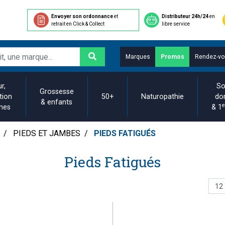
Envoyer son ordonnance
et
Distributeur 24h/24
en
retrait en Click & Collect
libre service
Marques
Promos
Rendez-vo
r,
So
Grossesse
tion
50+
Naturopathie
do
& enfants
e
ines
& 1
PIEDS ET JAMBES
PIEDS FATIGUÉS
Pieds Fatigués