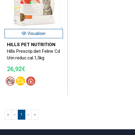
Visualiser
HILLS PET NUTRITION
Hills Prescrip.diet Feline Cd
Urin.reduc.cal.1,5kg
26,92€
«
‹
1
›
»