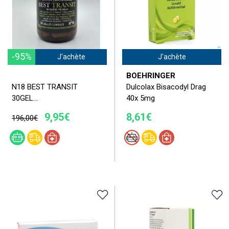
-95%
J'achète
J'achète
BOEHRINGER
N18 BEST TRANSIT
Dulcolax Bisacodyl Drag
30GEL...
40x 5mg
9,95€
8,61€
196,00€