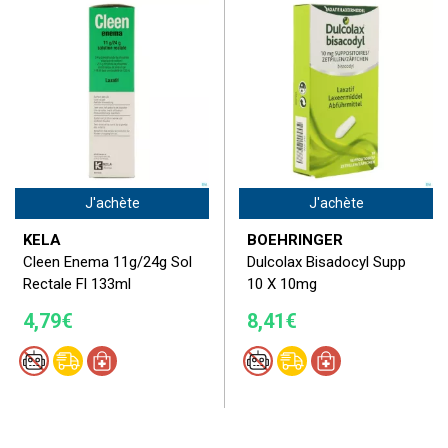
J'achète
J'achète
KELA
BOEHRINGER
Cleen Enema 11g/24g Sol
Dulcolax Bisadocyl Supp
Rectale Fl 133ml
10 X 10mg
4,79€
8,41€