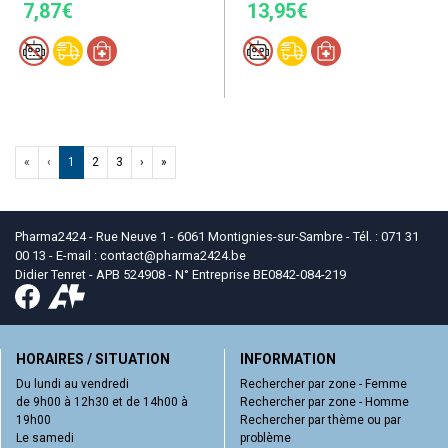
7,87€
13,95€
«
‹
1
2
3
›
»
Pharma2424 - Rue Neuve 1 - 6061 Montignies-sur-Sambre - Tél. : 071 31
00 13 - E-mail :
contact
@
pharma2424.be
Didier Tenret - APB 524908 - N° Entreprise BE0842-084-219
HORAIRES / SITUATION
INFORMATION
Du lundi au vendredi
Rechercher par zone - Femme
de 9h00 à 12h30 et de 14h00 à
Rechercher par zone - Homme
19h00
Rechercher par thème ou par
Le samedi
problème