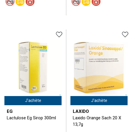
J'achète
J'achète
EG
LAXIDO
Lactulose Eg Sirop 300ml
Laxido Orange Sach 20 X
13,7g