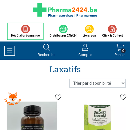
Dépôt d’ordonnance
Distributeur 24h/24
Livraison
Click & Collect
0
Recherche
Compte
Panier
Afficher la navigation
Laxatifs