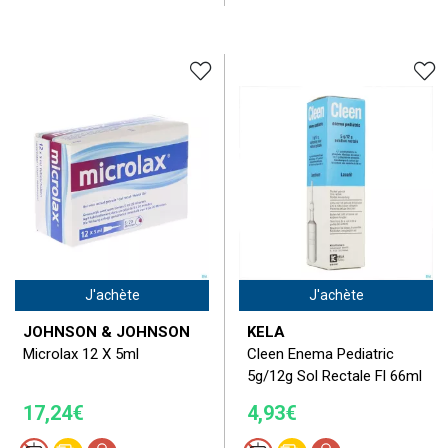
J'achète
J'achète
JOHNSON & JOHNSON
KELA
Microlax 12 X 5ml
Cleen Enema Pediatric
5g/12g Sol Rectale Fl 66ml
17,24€
4,93€