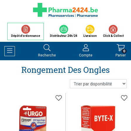
Dépôt d’ordonnance
Distributeur 24h/24
Livraison
Click & Collect
0
Recherche
Compte
Panier
Afficher la navigation
Rongement Des Ongles