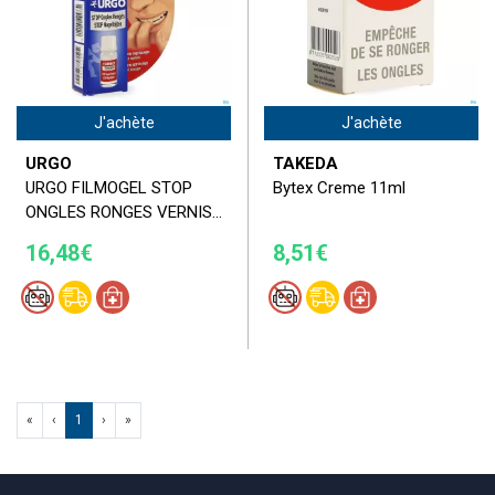
J'achète
J'achète
URGO
TAKEDA
URGO FILMOGEL STOP
Bytex Creme 11ml
ONGLES RONGES VERNIS...
16,48€
8,51€
«
‹
1
›
»