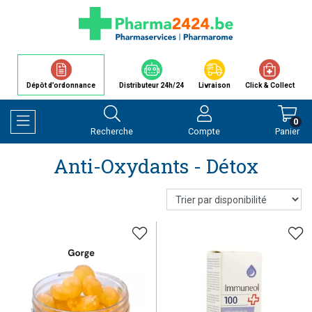
Dépôt d’ordonnance
Distributeur 24h/24
Livraison
Click & Collect
0
Recherche
Compte
Panier
Afficher la navigation
Anti-Oxydants - Détox