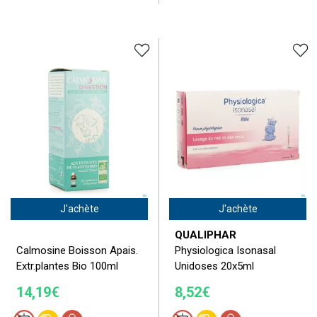
J'achète
J'achète
QUALIPHAR
Calmosine Boisson Apais.
Physiologica Isonasal
Extr.plantes Bio 100ml
Unidoses 20x5ml
14,19€
8,52€