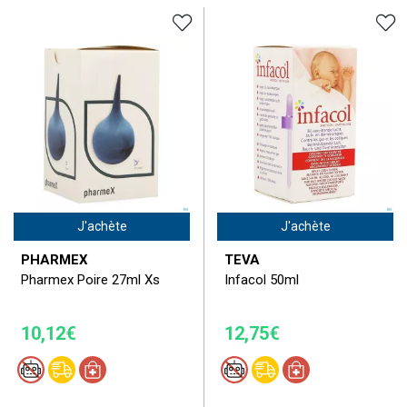
J'achète
J'achète
PHARMEX
TEVA
Pharmex Poire 27ml Xs
Infacol 50ml
10,12€
12,75€