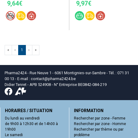
9,64€
9,97€
«
‹
1
›
»
Pharma2424 - Rue Neuve 1 - 6061 Montignies-sur-Sambre - Tél. : 071 31
00 13 - E-mail :
contact
@
pharma2424.be
Didier Tenret - APB 524908 - N° Entreprise BE0842-084-219
HORAIRES / SITUATION
INFORMATION
Du lundi au vendredi
Rechercher par zone - Femme
de 9h00 à 12h30 et de 14h00 à
Rechercher par zone - Homme
19h00
Rechercher par thème ou par
Le samedi
problème