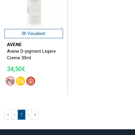
Visualiser
AVENE
Avene D-pigment Legere
Creme 30ml
34,50€
«
‹
1
›
»