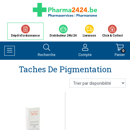
Dépôt d’ordonnance
Distributeur 24h/24
Livraison
Click & Collect
0
Recherche
Compte
Panier
Afficher la navigation
Taches De Pigmentation