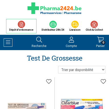
Dépôt d’ordonnance
Distributeur 24h/24
Livraison
Click & Collect
0
Recherche
Compte
Panier
Afficher la navigation
Test De Grossesse