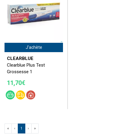
J'achète
CLEARBLUE
Clearblue Plus Test
Grossesse 1
11,70€
«
‹
1
›
»