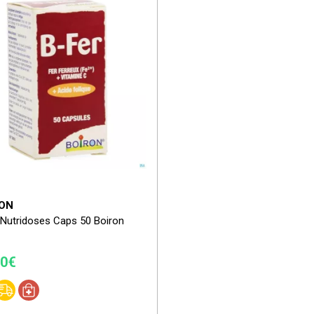
ON
 Nutridoses Caps 50 Boiron
20€