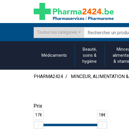
Toutes nos catégories
Beauté,
Minceu
Médicaments
soins &
alimenta
hygiène
& vitam
PHARMA2424
MINCEUR, ALIMENTATION &
Prix
17€
18€