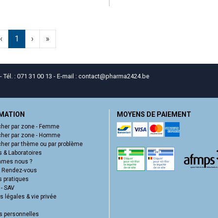
‹
1
›
»
él. : 071 31 00 13 - E-mail :
contact
@
pharma2424.be
MATION
MOYENS DE PAIEMENT
her par zone - Femme
her par zone - Homme
her par thème ou par problème
 & Laboratoires
mmes nous ?
e Rendez-vous
s pratiques
 - SAV
 légales & vie privée
 personnelles