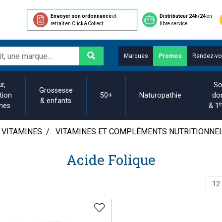
Envoyer son ordonnance
et
Distributeur 24h/24
en
retrait en Click & Collect
libre service
Marques
Promos
Rendez-vo
r,
So
Grossesse
tion
50+
Naturopathie
do
& enfants
e
ines
& 1
 VITAMINES
VITAMINES ET COMPLÉMENTS NUTRITIONNE
Acide Folique