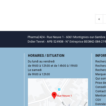
«
Pharma2424 - Rue Neuve 1 - 6061 Montignies-sur-Sambre - T
Didier Tenret - APB 524908 - N° Entreprise BE0842-084-219
HORAIRES / SITUATION
INFOR
Du lundi au vendredi
Recherc
de 9h00 à 12h30 et de 14h00 à 19h00
Recherc
Le samedi
Recherc
de 9h00 à 12h30
Marques
Qui so
Prise d
Conseil
Contact
Mentions
CGV
Données