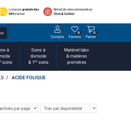
Livraison
gratuite dès
Retrait de votre commande en
69€
d’achat
Click & Collect
0
0
us
Compte
Favoris
Panier
ins à
Soins à
Matériel labo
micile
domicile
& matières
r
er
soins
& 1
soins
premières
LS
ACIDE FOLIQUE