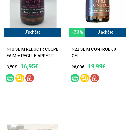
-29%
J'achète
J'achète
N10 SLIM REDUCT : COUPE
N22 SLIM CONTROL 60
FAIM + REGULE APPETIT...
GEL
16,95€
19,99€
3,50€
28,00€