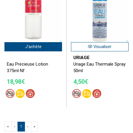
J'achète
Visualiser
URIAGE
Eau Precieuse Lotion
Uriage Eau Thermale Spray
375ml Nf
50ml
18,98€
4,50€
«
‹
1
›
»