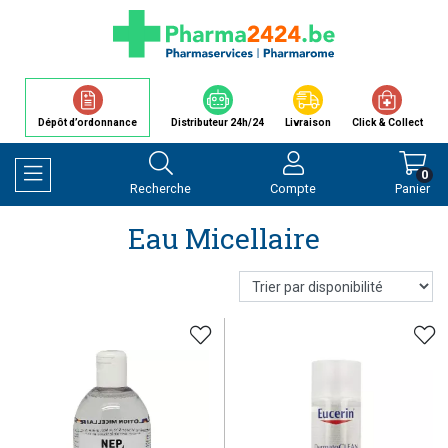
Dépôt d’ordonnance
Distributeur 24h/24
Livraison
Click & Collect
0
Recherche
Compte
Panier
Afficher la navigation
Eau Micellaire