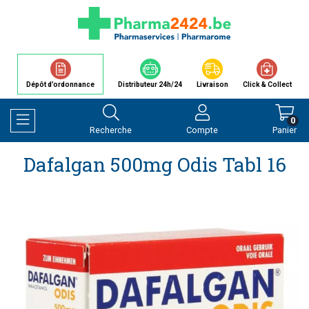
Dépôt d’ordonnance
Distributeur 24h/24
Livraison
Click & Collect
0
Recherche
Compte
Panier
Afficher la navigation
Dafalgan 500mg Odis Tabl 16