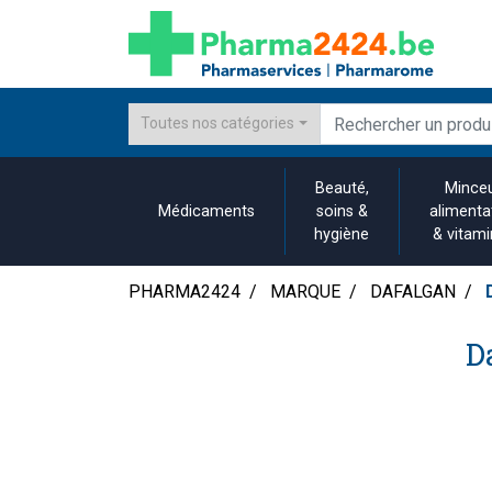
Toutes nos catégories
Beauté,
Minceu
Médicaments
soins &
alimenta
hygiène
& vitam
PHARMA2424
MARQUE
DAFALGAN
D