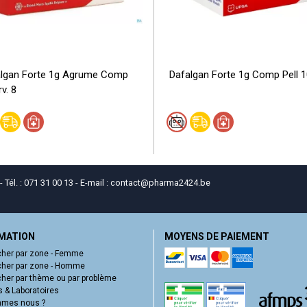
lgan Forte 1g Agrume Comp
Dafalgan Forte 1g Comp Pell 
v. 8
él. : 071 31 00 13 - E-mail :
contact
@
pharma2424.be
MATION
MOYENS DE PAIEMENT
her par zone - Femme
her par zone - Homme
her par thème ou par problème
 & Laboratoires
mmes nous ?