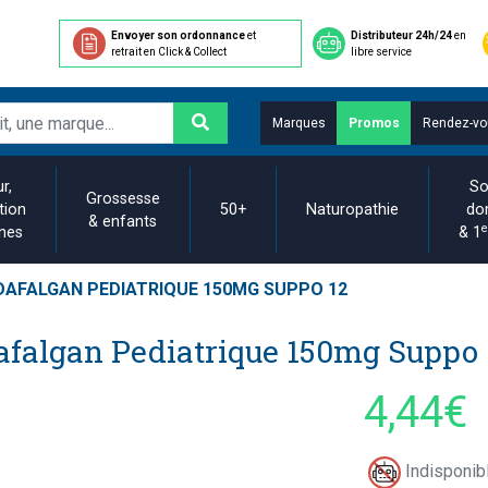
Envoyer son ordonnance
et
Distributeur 24h/24
en
retrait en Click & Collect
libre service
Marques
Promos
Rendez-vo
r,
So
Grossesse
tion
50+
Naturopathie
do
& enfants
e
ines
& 1
DAFALGAN PEDIATRIQUE 150MG SUPPO 12
afalgan Pediatrique 150mg Suppo 
4,44€
Indisponibl