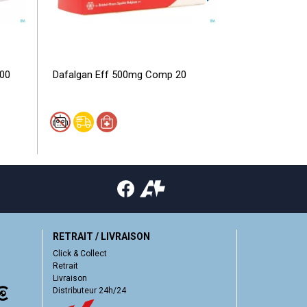
100
Dafalgan Eff 500mg Comp 20
Dafalgan Pedi
Buv. 150ml
RETRAIT / LIVRAISON
Click & Collect
Retrait
Livraison
Distributeur 24h/24