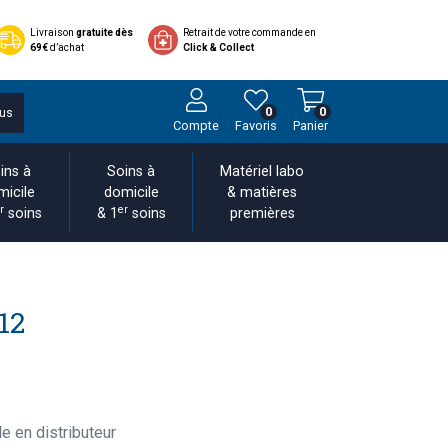
Livraison
gratuite dès
Retrait de votre commande en
69€
d’achat
Click & Collect
0
0
us
Compte
Favoris
Panier
ins à
Soins à
Matériel labo
micile
domicile
& matières
r
er
soins
& 1
soins
premières
12
e en distributeur