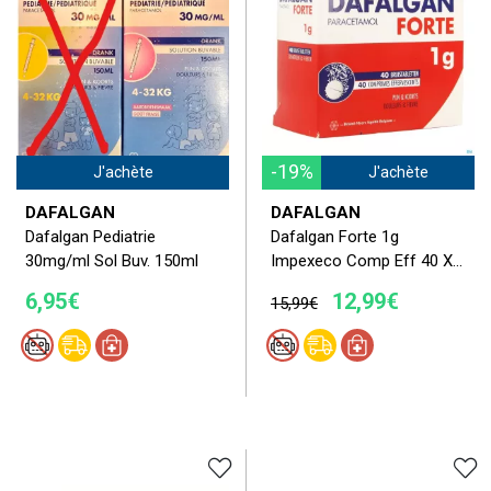
-19%
J'achète
J'achète
DAFALGAN
DAFALGAN
Dafalgan Pediatrie
Dafalgan Forte 1g
30mg/ml Sol Buv. 150ml
Impexeco Comp Eff 40 X...
6,95€
12,99€
15,99€