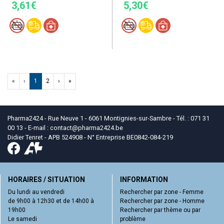
3,61€
5,30€
«
‹
1
2
›
»
Pharma2424 - Rue Neuve 1 - 6061 Montignies-sur-Sambre - Tél. : 071 31
00 13 - E-mail :
contact
@
pharma2424.be
Didier Tenret - APB 524908 - N° Entreprise BE0842-084-219
HORAIRES / SITUATION
INFORMATION
Du lundi au vendredi
Rechercher par zone - Femme
de 9h00 à 12h30 et de 14h00 à
Rechercher par zone - Homme
19h00
Rechercher par thème ou par
Le samedi
problème