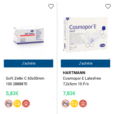
J'achète
J'achète
HARTMANN
Soft Zellin C 60x30mm
Cosmopor E Latexfree
100 2888870
7,2x5cm 10 P/s
5,83€
7,83€