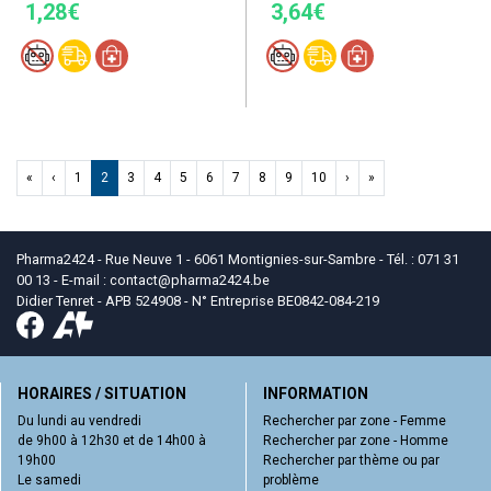
1,28€
3,64€
«
‹
1
2
3
4
5
6
7
8
9
10
›
»
Pharma2424 - Rue Neuve 1 - 6061 Montignies-sur-Sambre - Tél. : 071 31
00 13 - E-mail :
contact
@
pharma2424.be
Didier Tenret - APB 524908 - N° Entreprise BE0842-084-219
HORAIRES / SITUATION
INFORMATION
Du lundi au vendredi
Rechercher par zone - Femme
de 9h00 à 12h30 et de 14h00 à
Rechercher par zone - Homme
19h00
Rechercher par thème ou par
Le samedi
problème