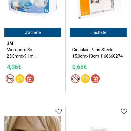
J'achète
J'achète
3M
Micropore 3m
Cicaplaie Pans Sterile
25,0mmx9,1m...
15,0cmx10cm 1 66660274
4,36€
0,65€