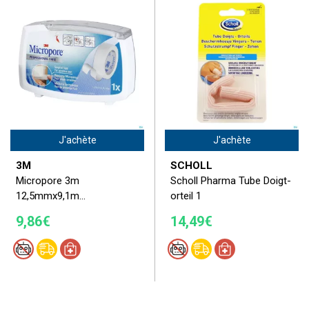
J'achète
J'achète
3M
SCHOLL
Micropore 3m
Scholl Pharma Tube Doigt-
12,5mmx9,1m...
orteil 1
9,86€
14,49€