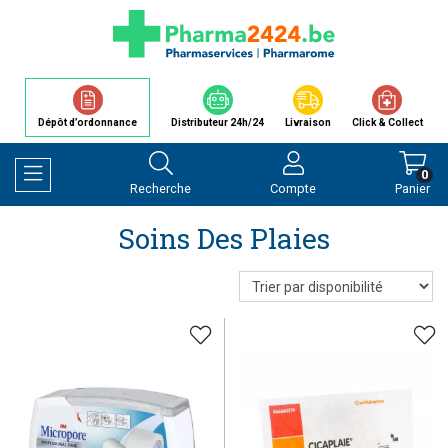
Dépôt d’ordonnance
Distributeur 24h/24
Livraison
Click & Collect
0
Recherche
Compte
Panier
Afficher la navigation
Soins Des Plaies