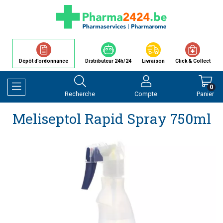
Dépôt d’ordonnance
Distributeur 24h/24
Livraison
Click & Collect
0
Recherche
Compte
Panier
Afficher la navigation
Meliseptol Rapid Spray 750ml