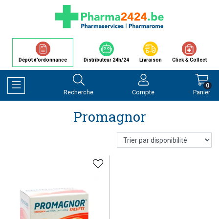
Dépôt d’ordonnance
Distributeur 24h/24
Livraison
Click & Collect
0
Recherche
Compte
Panier
Afficher la navigation
Promagnor