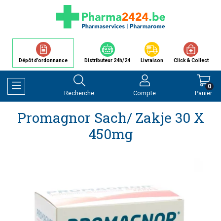
Dépôt d’ordonnance
Distributeur 24h/24
Livraison
Click & Collect
0
Recherche
Compte
Panier
Afficher la navigation
Promagnor Sach/ Zakje 30 X
450mg