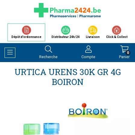
Dépôt d’ordonnance
Distributeur 24h/24
Livraison
Click & Collect
0
Recherche
Compte
Panier
Afficher la navigation
URTICA URENS 30K GR 4G
BOIRON