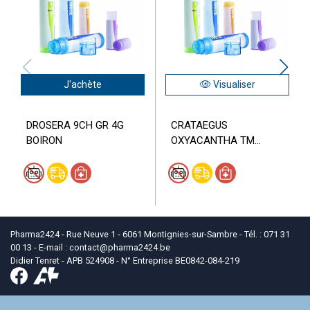
J'achète
Visualiser
DROSERA 9CH GR 4G
CRATAEGUS
BOIRON
OXYACANTHA TM...
Pharma2424 - Rue Neuve 1 - 6061 Montignies-sur-Sambre - Tél. : 071 31
00 13 - E-mail :
contact
@
pharma2424.be
Didier Tenret - APB 524908 - N° Entreprise BE0842-084-219