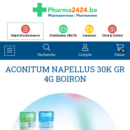
Dépôt d’ordonnance
Distributeur 24h/24
Livraison
Click & Collect
0
Recherche
Compte
Panier
Afficher la navigation
ACONITUM NAPELLUS 30K GR
4G BOIRON