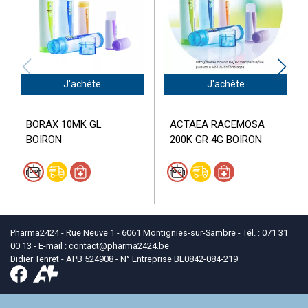
J'achète
J'achète
BORAX 10MK GL
ACTAEA RACEMOSA
BOIRON
200K GR 4G BOIRON
Pharma2424 - Rue Neuve 1 - 6061 Montignies-sur-Sambre - Tél. : 071 31
00 13 - E-mail :
contact
@
pharma2424.be
Didier Tenret - APB 524908 - N° Entreprise BE0842-084-219