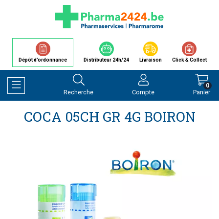
Dépôt d’ordonnance
Distributeur 24h/24
Livraison
Click & Collect
0
Recherche
Compte
Panier
Afficher la navigation
COCA 05CH GR 4G BOIRON