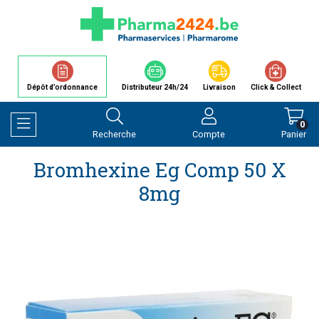
Dépôt d’ordonnance
Distributeur 24h/24
Livraison
Click & Collect
0
Recherche
Compte
Panier
Afficher la navigation
Bromhexine Eg Comp 50 X
8mg