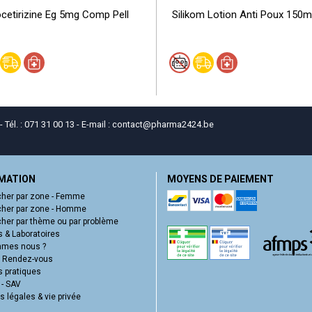
cetirizine Eg 5mg Comp Pell
Silikom Lotion Anti Poux 150m
él. : 071 31 00 13 - E-mail :
contact
@
pharma2424.be
MATION
MOYENS DE PAIEMENT
her par zone - Femme
her par zone - Homme
her par thème ou par problème
 & Laboratoires
mmes nous ?
e Rendez-vous
s pratiques
 - SAV
 légales & vie privée