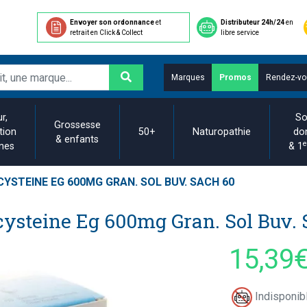
Envoyer son ordonnance
et
Distributeur 24h/24
en
retrait en Click & Collect
libre service
Marques
Promos
Rendez-vo
r,
So
Grossesse
tion
50+
Naturopathie
do
& enfants
e
ines
& 1
YSTEINE EG 600MG GRAN. SOL BUV. SACH 60
cysteine Eg 600mg Gran. Sol Buv. 
15,39
Indisponibl