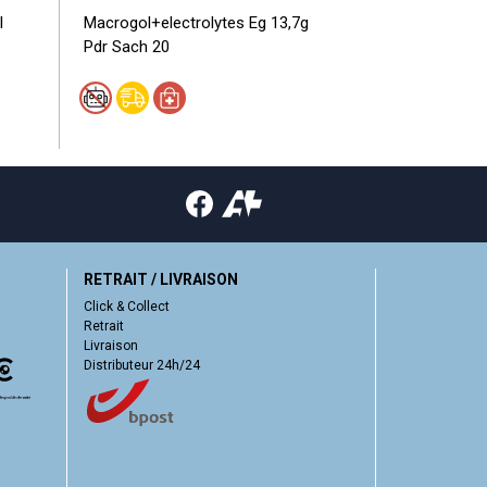
l
Macrogol+electrolytes Eg 13,7g
Levocetirizin
Pdr Sach 20
100
RETRAIT / LIVRAISON
Click & Collect
Retrait
Livraison
Distributeur 24h/24