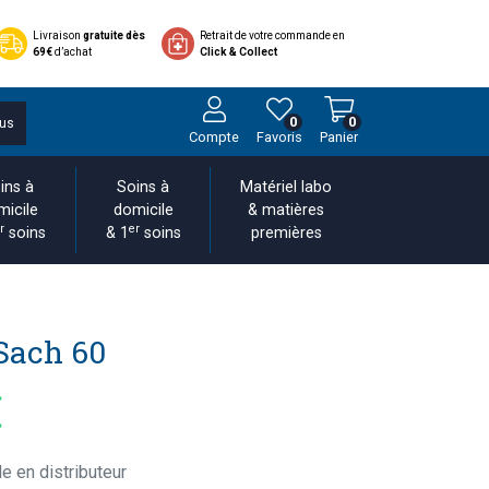
Livraison
gratuite dès
Retrait de votre commande en
69€
d’achat
Click & Collect
0
0
us
Compte
Favoris
Panier
ins à
Soins à
Matériel labo
micile
domicile
& matières
r
er
soins
& 1
soins
premières
Sach 60
€
e en distributeur