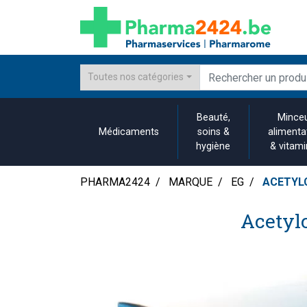
Toutes nos catégories
Beauté,
Minceu
Médicaments
soins &
alimenta
hygiène
& vitam
PHARMA2424
MARQUE
EG
ACETYLC
Acetyl