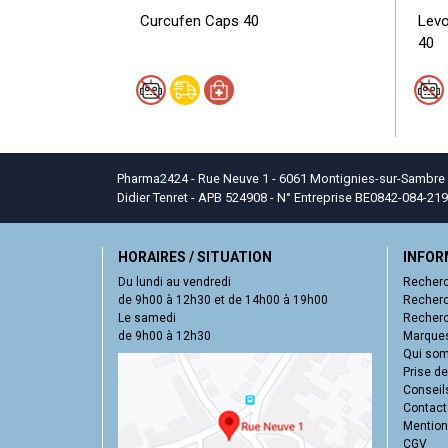
Curcufen Caps 40
Levo
40
Pharma2424 - Rue Neuve 1 - 6061 Montignies-sur-Sambre - T
Didier Tenret - APB 524908 - N° Entreprise BE0842-084-219
HORAIRES / SITUATION
INFOR
Du lundi au vendredi
Recherc
de 9h00 à 12h30 et de 14h00 à 19h00
Recherc
Le samedi
Recherc
de 9h00 à 12h30
Marques
Qui so
Prise d
Conseil
Contact
Mentions
CGV