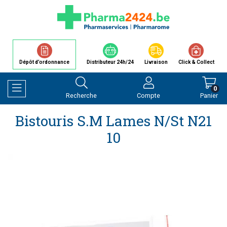
Dépôt d’ordonnance
Distributeur 24h/24
Livraison
Click & Collect
0
Recherche
Compte
Panier
Afficher la navigation
Bistouris S.m Lames N/st N21
10