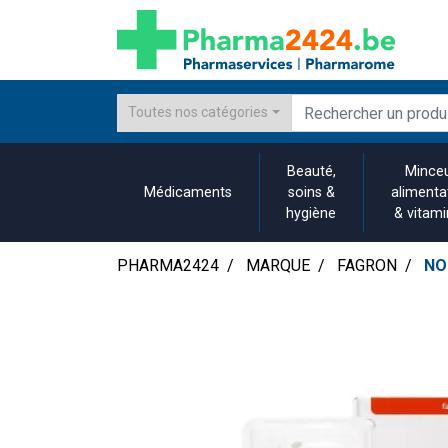
Toutes nos catégories
Beauté,
Minceu
Médicaments
soins &
alimenta
hygiène
& vitam
PHARMA2424
MARQUE
FAGRON
NO