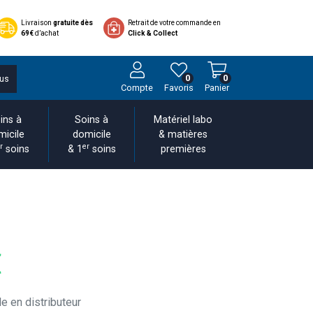
Livraison
gratuite dès
Retrait de votre commande en
69€
d’achat
Click & Collect
0
0
us
Compte
Favoris
Panier
ins à
Soins à
Matériel labo
micile
domicile
& matières
r
er
soins
& 1
soins
premières
€
e en distributeur