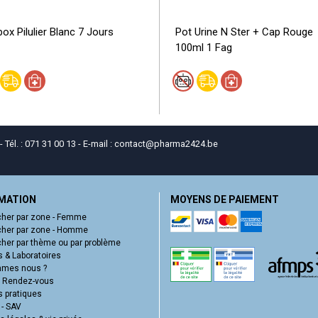
ox Pilulier Blanc 7 Jours
Pot Urine N Ster + Cap Rouge
100ml 1 Fag
él. : 071 31 00 13 - E-mail :
contact
@
pharma2424.be
MATION
MOYENS DE PAIEMENT
her par zone - Femme
her par zone - Homme
her par thème ou par problème
 & Laboratoires
mmes nous ?
e Rendez-vous
s pratiques
 - SAV