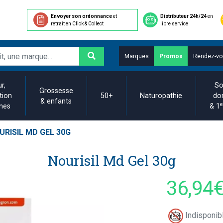
Envoyer son ordonnance
et
Distributeur 24h/24
en
retrait en Click & Collect
libre service
Marques
Promos
Rendez-vo
r,
So
Grossesse
tion
50+
Naturopathie
do
& enfants
e
ines
& 1
URISIL MD GEL 30G
Nourisil Md Gel 30g
36,94
Indisponibl