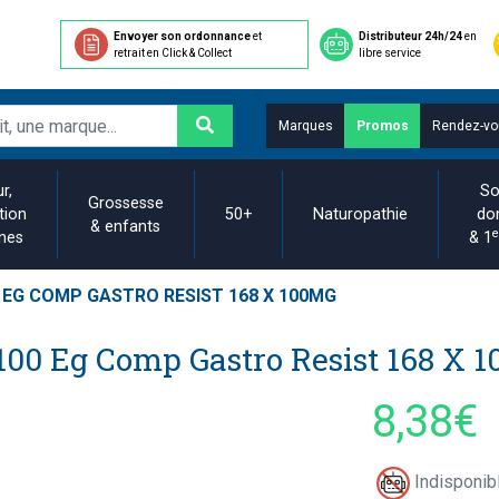
Envoyer son ordonnance
et
Distributeur 24h/24
en
retrait en Click & Collect
libre service
Marques
Promos
Rendez-vo
r,
So
Grossesse
tion
50+
Naturopathie
do
& enfants
e
ines
& 1
 EG COMP GASTRO RESIST 168 X 100MG
100 Eg Comp Gastro Resist 168 X 
8,38€
Indisponibl