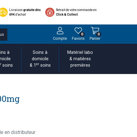
Livraison
gratuite dès
Retrait de votre commande en
69€
d’achat
Click & Collect
0
0
us
Compte
Favoris
Panier
ins à
Soins à
Matériel labo
micile
domicile
& matières
r
er
soins
& 1
soins
premières
100mg
e en distributeur