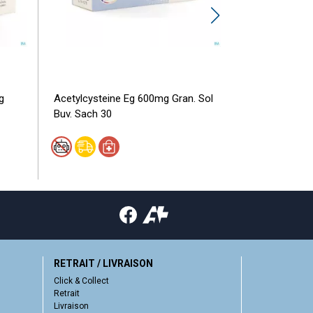
g
Acetylcysteine Eg 600mg Gran. Sol
Lunestil Duoc
Buv. Sach 30
RETRAIT / LIVRAISON
Click & Collect
Retrait
Livraison