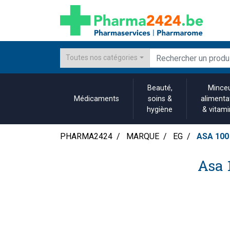
Toutes nos catégories
Beauté,
Minceu
Médicaments
soins &
alimenta
hygiène
& vitam
PHARMA2424
MARQUE
EG
ASA 100
Asa 