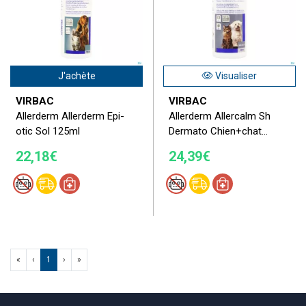
J'achète
Visualiser
VIRBAC
VIRBAC
Allerderm Allerderm Epi-
Allerderm Allercalm Sh
otic Sol 125ml
Dermato Chien+chat...
22,18€
24,39€
«
‹
1
›
»