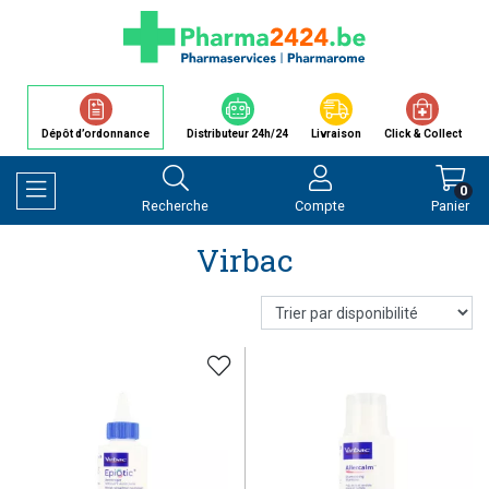
Dépôt d’ordonnance
Distributeur 24h/24
Livraison
Click & Collect
0
Recherche
Compte
Panier
Afficher la navigation
Virbac