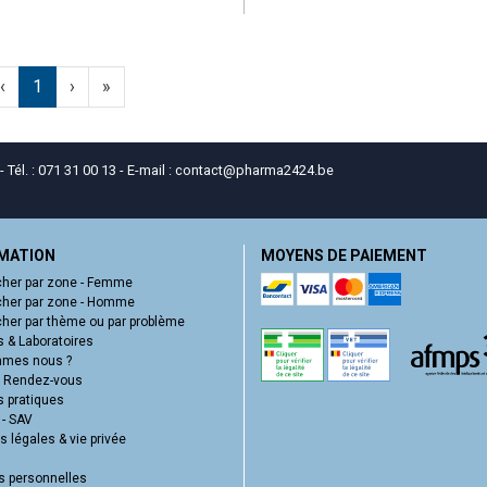
‹
1
›
»
él. : 071 31 00 13 - E-mail :
contact
@
pharma2424.be
MATION
MOYENS DE PAIEMENT
her par zone - Femme
her par zone - Homme
her par thème ou par problème
 & Laboratoires
mmes nous ?
e Rendez-vous
s pratiques
 - SAV
 légales & vie privée
 personnelles