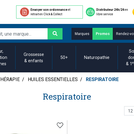
Envoyer son ordonnance
et
Distributeur 24h/24
en
retrait en Click & Collect
libre service
Marques
Promos
Rendez-vo
r,
So
Grossesse
tion
50+
Naturopathie
do
& enfants
e
ines
& 1
HÉRAPIE
HUILES ESSENTIELLES
RESPIRATOIRE
Respiratoire