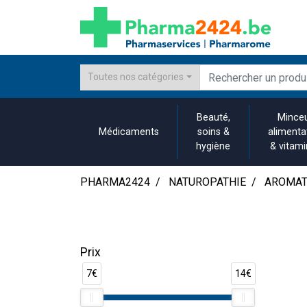
Toutes nos catégories
Beauté,
Minceu
Médicaments
soins &
alimenta
hygiène
& vitam
PHARMA2424
NATUROPATHIE
AROMAT
Prix
7€
14€