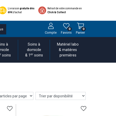
Livraison
gratuite dès
Retrait de votre commande en
69€
d’achat
Click & Collect
0
0
us
Compte
Favoris
Panier
ins à
Soins à
Matériel labo
micile
domicile
& matières
r
er
soins
& 1
soins
premières