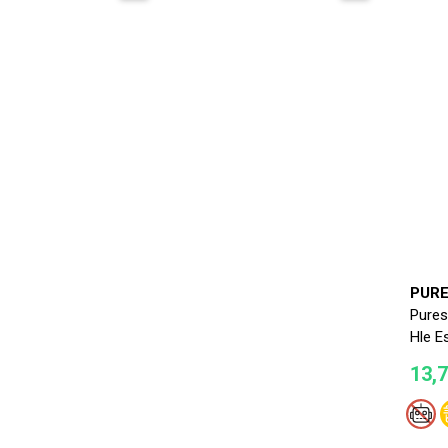
PURE
Pures
Hle E
13,