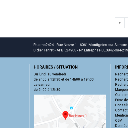
«
Pharma2424 - Rue Neuve 1 - 6061 Montignies-sur-Sambre - T
Didier Tenret - APB 524908 - N° Entreprise BE0842-084-219
HORAIRES / SITUATION
INFOR
Du lundi au vendredi
Recherc
de 9h00 à 12h30 et de 14h00 à 19h00
Recherc
Le samedi
Recherc
de 9h00 à 12h30
Marques
Qui so
Prise d
Conseil
Contact
Mentions
CGV
Données