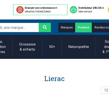
Envoyer son ordonnance
et
Distributeur 24h/24
en
retrait en Click & Collect
libre service
Marques
Promos
Rendez-vo
r,
So
Grossesse
tion
50+
Naturopathie
do
& enfants
e
ines
& 1
Lierac