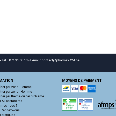
él. : 071 31 00 13 - E-mail :
contact
@
pharma2424.be
MATION
MOYENS DE PAIEMENT
her par zone - Femme
her par zone - Homme
her par thème ou par problème
 & Laboratoires
mmes nous ?
e Rendez-vous
s pratiques