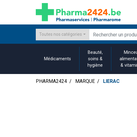
Toutes nos catégories
Beauté,
Minceu
Médicaments
soins &
alimenta
hygiène
& vitam
PHARMA2424
MARQUE
LIERAC