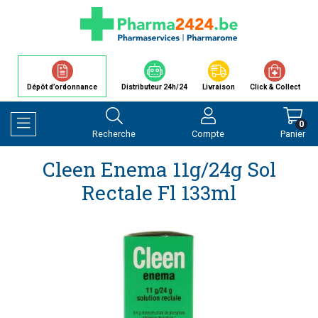
Dépôt d’ordonnance
Distributeur 24h/24
Livraison
Click & Collect
0
Recherche
Compte
Panier
Afficher la navigation
Cleen Enema 11g/24g Sol
Rectale Fl 133ml