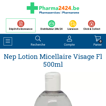
Dépôt d’ordonnance
Distributeur 24h/24
Livraison
Click & Collect
0
Recherche
Compte
Panier
Afficher la navigation
Nep Lotion Micellaire Visage Fl
500ml