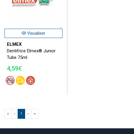
Visualiser
ELMEX
Dentifrice Elmex® Junior
Tube 75ml
4,59€
«
‹
1
›
»