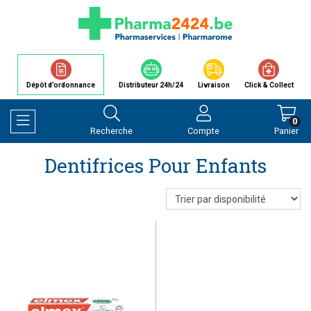
Dépôt d’ordonnance
Distributeur 24h/24
Livraison
Click & Collect
0
Recherche
Compte
Panier
Afficher la navigation
Dentifrices Pour Enfants