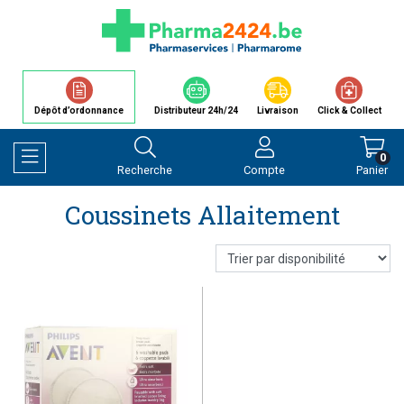
Dépôt d’ordonnance
Distributeur 24h/24
Livraison
Click & Collect
0
Recherche
Compte
Panier
Afficher la navigation
Coussinets Allaitement