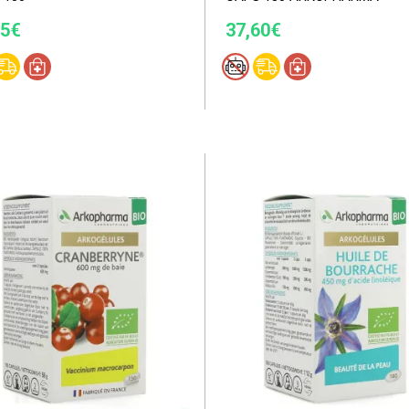
55€
37,60€