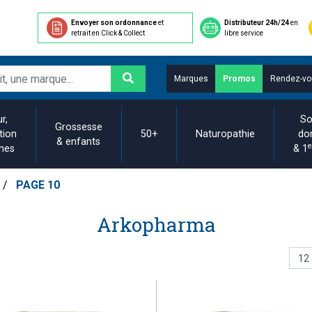
Envoyer son ordonnance
et
Distributeur 24h/24
en
retrait en Click & Collect
libre service
Marques
Promos
Rendez-vo
r,
So
Grossesse
tion
50+
Naturopathie
do
& enfants
e
ines
& 1
PAGE 10
Arkopharma