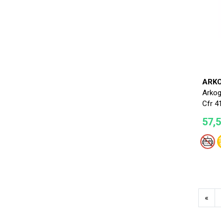
ARK
Arkog
Cfr 4
57,
«