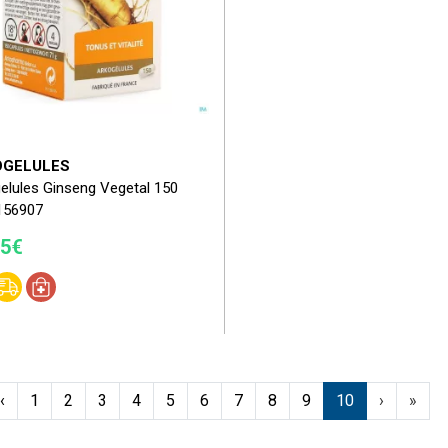
OGELULES
elules Ginseng Vegetal 150
156907
55€
‹
1
2
3
4
5
6
7
8
9
10
›
»