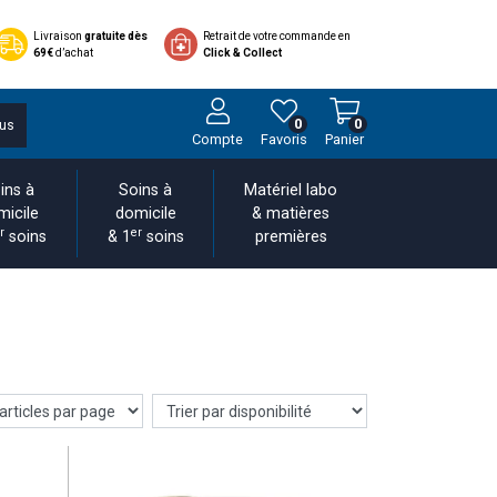
Livraison
gratuite dès
Retrait de votre commande en
69€
d’achat
Click & Collect
0
0
us
Compte
Favoris
Panier
ins à
Soins à
Matériel labo
micile
domicile
& matières
r
er
soins
& 1
soins
premières