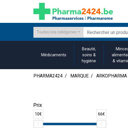
Toutes nos catégories
Beauté,
Minceu
Médicaments
soins &
alimenta
hygiène
& vitam
PHARMA2424
MARQUE
ARKOPHARMA
Prix
10€
66€