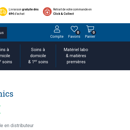
Livraison
gratuite dès
Retrait de votre commande en
69€
d’achat
Click & Collect
0
0
us
Compte
Favoris
Panier
ins à
Soins à
Matériel labo
micile
domicile
& matières
r
er
soins
& 1
soins
premières
nics
€
e en distributeur