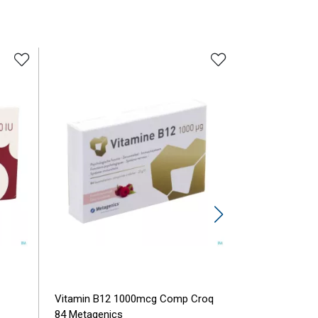
Vitamin B12 1000mcg Comp Croq
Vitamine D 2
84 Metagenics
Metagenics