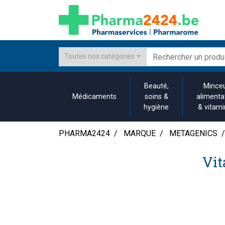
Toutes nos catégories
Beauté,
Minceu
Médicaments
soins &
alimenta
hygiène
& vitam
PHARMA2424
MARQUE
METAGENICS
Vit