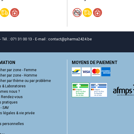
él. : 071 31 00 13 - E-mail :
contact
@
pharma2424.be
MATION
MOYENS DE PAIEMENT
her par zone - Femme
her par zone - Homme
her par thème ou par problème
 & Laboratoires
mmes nous ?
e Rendez-vous
s pratiques
 - SAV
 légales & vie privée
 personnelles