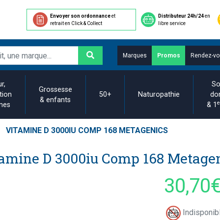
Envoyer son ordonnance
et
Distributeur 24h/24
en
retrait en Click & Collect
libre service
Marques
Promos
Rendez-vo
r,
So
Grossesse
tion
50+
Naturopathie
do
& enfants
e
ines
& 1
VITAMINE D 3000IU COMP 168 METAGENICS
amine D 3000iu Comp 168 Metage
30,70
Indisponibl