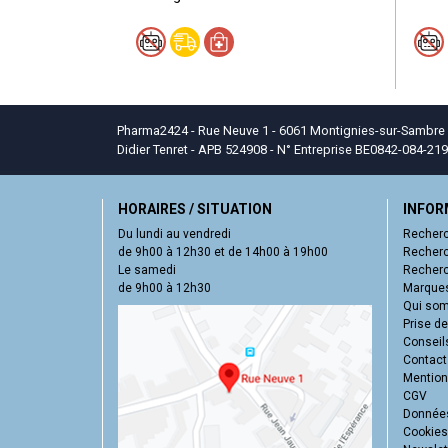
Pharma2424 - Rue Neuve 1 - 6061 Montignies-sur-Sambre - T
Didier Tenret - APB 524908 - N° Entreprise BE0842-084-219
HORAIRES / SITUATION
INFOR
Du lundi au vendredi
Recherc
de 9h00 à 12h30 et de 14h00 à 19h00
Recherc
Le samedi
Recherc
de 9h00 à 12h30
Marques
Qui so
Prise d
Conseil
Contact
Mentions
CGV
Données
Cookies