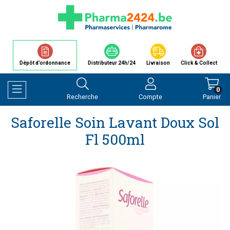
Dépôt d’ordonnance
Distributeur 24h/24
Livraison
Click & Collect
0
Recherche
Compte
Panier
Afficher la navigation
Saforelle Soin Lavant Doux Sol
Fl 500ml