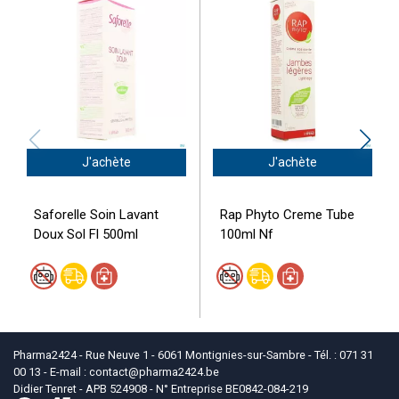
J'achète
J'achète
Saforelle Soin Lavant
Rap Phyto Creme Tube
Doux Sol Fl 500ml
100ml Nf
Pharma2424 - Rue Neuve 1 - 6061 Montignies-sur-Sambre - Tél. : 071 31
00 13 - E-mail :
contact
@
pharma2424.be
Didier Tenret - APB 524908 - N° Entreprise BE0842-084-219