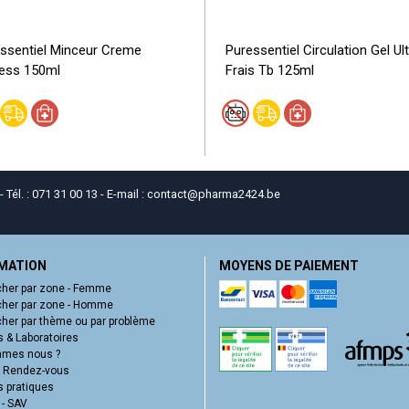
ssentiel Minceur Creme
Puressentiel Circulation Gel Ul
ess 150ml
Frais Tb 125ml
él. : 071 31 00 13 - E-mail :
contact
@
pharma2424.be
MATION
MOYENS DE PAIEMENT
her par zone - Femme
her par zone - Homme
her par thème ou par problème
 & Laboratoires
mmes nous ?
e Rendez-vous
s pratiques
 - SAV