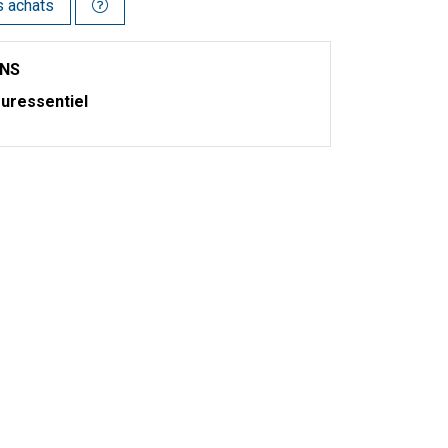
s achats
ONS
uressentiel