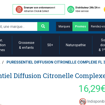
Envoyer son ordonnance
et
Distributeur 24h/24
en
retrait en Click & Collect
libre service
Marques
Promos
Rendez-vo
r,
So
Grossesse
tion
50+
Naturopathie
do
& enfants
e
ines
& 1
L
PURESSENTIEL DIFFUSION CITRONELLE COMPLEXE FL 
tiel Diffusion Citronelle Complex
16,29
Indisponibl