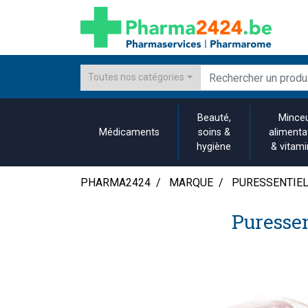
Toutes nos catégories
Beauté,
Minceu
Médicaments
soins &
alimenta
hygiène
& vitam
PHARMA2424
MARQUE
PURESSENTIE
Puressen