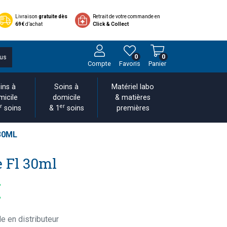
Livraison
gratuite dès
Retrait de votre commande en
69€
d’achat
Click & Collect
0
0
us
Compte
Favoris
Panier
ins à
Soins à
Matériel labo
micile
domicile
& matières
r
er
soins
& 1
soins
premières
30ML
e Fl 30ml
€
e en distributeur